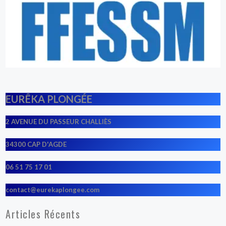
EURÊKA PLONGÉE
2 AVENUE DU PASSEUR CHALLIÈS
34300 CAP D'AGDE
06 51 75 17 01
contact@eurekaplongee.com
Articles Récents