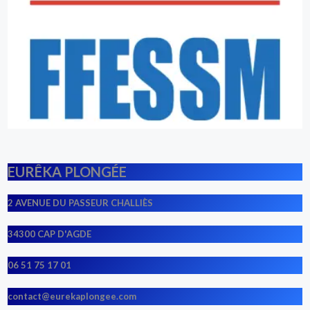
EURÊKA PLONGÉE
2 AVENUE DU PASSEUR CHALLIÈS
34300 CAP D'AGDE
06 51 75 17 01
contact@eurekaplongee.com