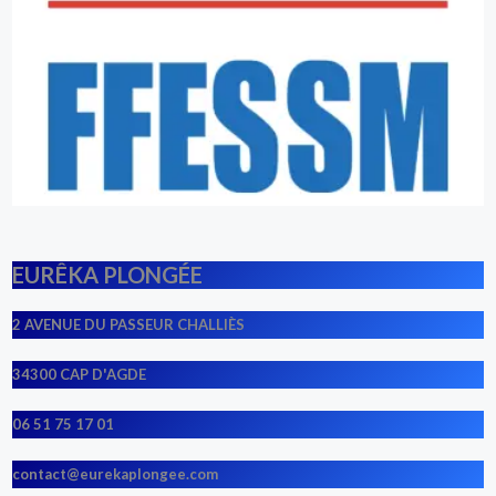
EURÊKA PLONGÉE
2 AVENUE DU PASSEUR CHALLIÈS
34300 CAP D'AGDE
06 51 75 17 01
contact@eurekaplongee.com