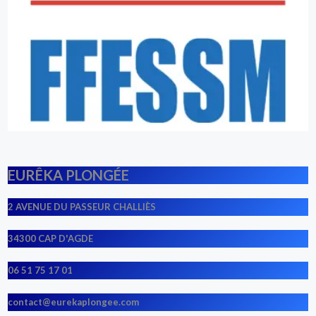
EURÊKA PLONGÉE
2 AVENUE DU PASSEUR CHALLIÈS
34300 CAP D'AGDE
06 51 75 17 01
contact@eurekaplongee.com