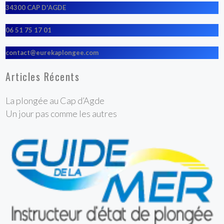
34300 CAP D'AGDE
06 51 75 17 01
contact@eurekaplongee.com
Articles Récents
La plongée au Cap d’Agde
Un jour pas comme les autres