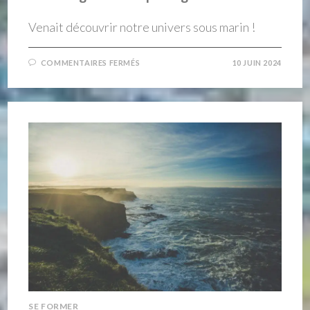
Venait découvrir notre univers sous marin !
SUR
COMMENTAIRES FERMÉS
10 JUIN 2024
LA
PLONGÉE
AU
CAP
D’AGDE
SE FORMER